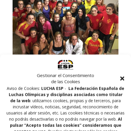
Gestionar el Consentimiento
de las Cookies
Se está celebrando en el CAR de Madrid el «Festival de
Aviso de Cookies:
LUCHA ESP
-
La Federación Española de
Lucha Femenina» dentro del programa «Mujer y
Luchas Olímpicas y disciplinas asociadas como titular
Deporte» el cual incluye concentración del equipo
de la web
: utilizamos cookies, propias y de terceros, para
cadete de lucha femenina, entrenamientos con
incrustar vídeos, noticias, seguridad, reconocimiento de
deportistas de alto nivel, charla de nutrición como la
usuarios al abrir sesión, etc. Las cookies técnicas o necesarias
impartida por la doctora M. Chiara Fernández a las
no podrás desactivarlas o no podrás navegar por la web.
Al
deportistas participantes y actividades dirigidas a
pulsar “Acepto todas las cookies” consideramos que
nuestras deportistas, la actividad finaliza el viernes 15