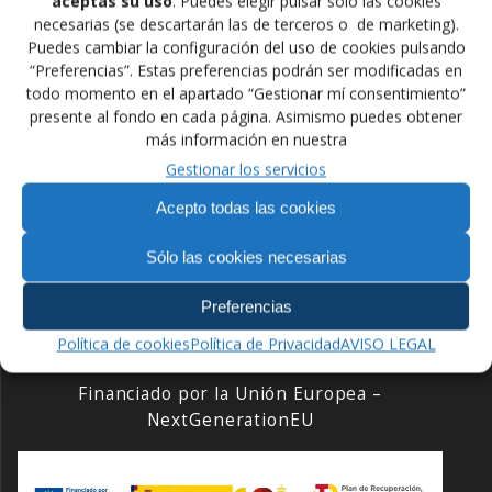
aceptas su uso
. Puedes elegir pulsar sólo las cookies
de julio, felicitar a las participantes por su interés y a los
necesarias (se descartarán las de terceros o de marketing).
entrenadores responsables por su perfecto trabajo con
Puedes cambiar la configuración del uso de cookies pulsando
el grupo.
“Preferencias”. Estas preferencias podrán ser modificadas en
todo momento en el apartado “Gestionar mí consentimiento”
presente al fondo en cada página. Asimismo puedes obtener
más información en nuestra
Navegación
Gestionar los servicios
Anterior:
Siguiente:
de
Entrada
585.621 visualizaciones
Siguiente
Campus Internacional
Acepto todas las cookies
anterior:
en el Gran Premio de
entrada:
GPE 2016
entradas
España
Sólo las cookies necesarias
Preferencias
Política de cookies
Política de Privacidad
AVISO LEGAL
Financiado por la Unión Europea –
NextGenerationEU