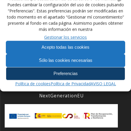
Desde aquí queremos dar nuestra más sincera
Puedes cambiar la configuración del uso de cookies pulsando
felicitación por tan merecido reconocimiento.
“Preferencias”. Estas preferencias podrán ser modificadas en
todo momento en el apartado “Gestionar mí consentimiento”
presente al fondo en cada página. Asimismo puedes obtener
Navegación
más información en nuestra
Anterior:
Siguiente:
Gestionar los servicios
de
Entrada
Siguiente
Placa al Merito Deportivo
Concentración Navideña
Acepto todas las cookies
anterior:
entrada:
2015
Jóvenes Talentos
entradas
Sólo las cookies necesarias
Preferencias
Política de cookies
Política de Privacidad
AVISO LEGAL
Financiado por la Unión Europea –
NextGenerationEU