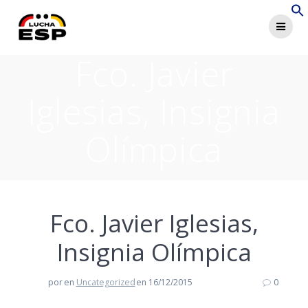
Saltar
al
contenido
Fco. Javier
Iglesias, Insignia
Olímpica
Fco. Javier Iglesias,
Insignia Olímpica
por
en
Uncategorized
en 16/12/2015
0