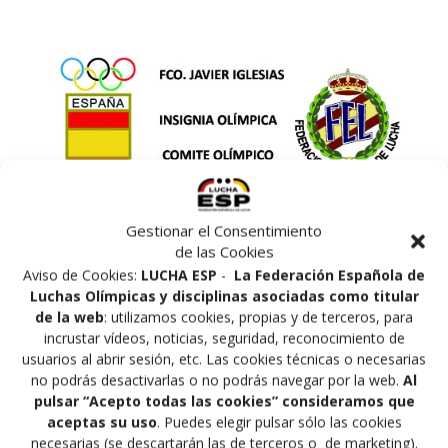
Gestionar el Consentimiento
de las Cookies
Aviso de Cookies:
LUCHA ESP
-
La Federación Española de
Luchas Olímpicas y disciplinas asociadas como titular
de la web
: utilizamos cookies, propias y de terceros, para
incrustar vídeos, noticias, seguridad, reconocimiento de
usuarios al abrir sesión, etc. Las cookies técnicas o necesarias
El Comité Ejecutivo del Comité Olímpico Español en su
no podrás desactivarlas o no podrás navegar por la web.
Al
reunión IX-15, acordó por unanimidad conceder la
pulsar “Acepto todas las cookies” consideramos que
insignia Olímpica al Director Técnico de la Federación
aceptas su uso
. Puedes elegir pulsar sólo las cookies
Española de Lucha, Francisco Javier Iglesias Serna.
necesarias (se descartarán las de terceros o de marketing).