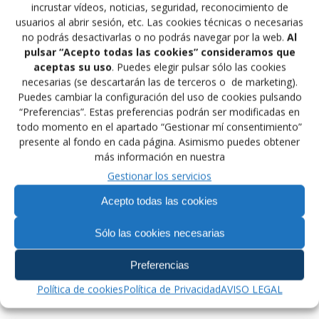
incrustar vídeos, noticias, seguridad, reconocimiento de
Jiménez de Madrid en 60 Kg y Zaira Bermudez de
usuarios al abrir sesión, etc. Las cookies técnicas o necesarias
Galicia en 64 Kg, asistidos por el seleccionador nacional
no podrás desactivarlas o no podrás navegar por la web.
Al
Manuel Jiménez.
pulsar “Acepto todas las cookies” consideramos que
aceptas su uso
. Puedes elegir pulsar sólo las cookies
Convocado por FIAS (Federación Internacional acude
necesarias (se descartarán las de terceros o de marketing).
Carlos Gómez como árbitro controlador de máximo
Puedes cambiar la configuración del uso de cookies pulsando
nivel internacional.
“Preferencias”. Estas preferencias podrán ser modificadas en
todo momento en el apartado “Gestionar mí consentimiento”
presente al fondo en cada página. Asimismo puedes obtener
Con motivo del Campeonato del Mundo se celebrara el
más información en nuestra
congreso mundial de FIAS donde asistirá nuestro
representante del Sambo a nivel Internacional Ángel
Gestionar los servicios
Luis Giménez.
Acepto todas las cookies
Sólo las cookies necesarias
Navegación
Anterior:
Siguiente:
Preferencias
de
Entrada
Siguiente
Congreso Mundial de
Maider se retira de la
anterior:
entrada:
Deporte Escolar
Competición.
Política de cookies
Política de Privacidad
AVISO LEGAL
entradas