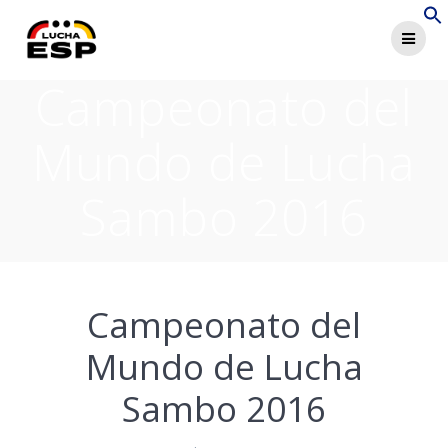
Saltar
al
contenido
Campeonato del
Mundo de Lucha
Sambo 2016
Campeonato del
Mundo de Lucha
Sambo 2016