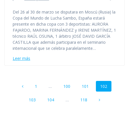
Del 26 al 30 de marzo se disputara en Moscú (Rusia) la
Copa del Mundo de Lucha Sambo, España estará
presente en dicha copa con 3 deportistas: AURORA
FAJARDO, MARINA FERNÁNDEZ y IRENE MARTÍNEZ, 1
técnico RAÚL OSUNA, 1 árbitro JOSÉ DAVID GARCÍA
CASTILLA que además participara en el seminario
internacional que se celebra paralelamente…
Leer más
Navegación
Página
Página
Página
Página
1
…
100
101
102
de
entradas
Página
Página
Página
103
104
…
118