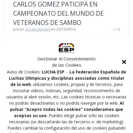
CARLOS GOMEZ PATICIPA EN
CAMPEONATO DEL MUNDO DE
VETERANOS DE SAMBO
por
en
Uncategorized
en 23/10/2014
0
Del 24 al 28 de octubre de 2014 nuestro Árbitro
Internacional Carlos Gómez participará por designación
de la Federación Internacional (FIAS) en los
Gestionar el Consentimiento
Campeonatos del Mundo de Veteranos de Lucha
de las Cookies
Sambo que se disputan en Thessalonica (Grecia).
Aviso de Cookies:
LUCHA ESP
-
La Federación Española de
Felicitar de nuevo a Carlos por esta designación que da
Luchas Olímpicas y disciplinas asociadas como titular
muestras de la confianza que la FIAS tiene…
de la web
: utilizamos cookies, propias y de terceros, para
incrustar vídeos, noticias, seguridad, reconocimiento de
Leer más
usuarios al abrir sesión, etc. Las cookies técnicas o necesarias
no podrás desactivarlas o no podrás navegar por la web.
Al
pulsar “Acepto todas las cookies” consideramos que
aceptas su uso
. Puedes elegir pulsar sólo las cookies
necesarias (se descartarán las de terceros o de marketing).
Puedes cambiar la configuración del uso de cookies pulsando