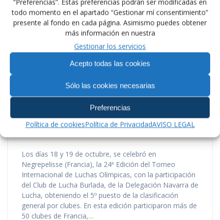
“Preferencias”. Estas preferencias podrán ser modificadas en
todo momento en el apartado “Gestionar mí consentimiento”
presente al fondo en cada página. Asimismo puedes obtener
más información en nuestra
Gestionar los servicios
Acepto todas las cookies
Sólo las cookies necesarias
TORNEO EN NEGREPELISSE
Preferencias
(FRANCIA)
Política de cookies
Política de Privacidad
AVISO LEGAL
por
en
Uncategorized
en 21/10/2014
0
Los días 18 y 19 de octubre, se celebró en
Negrepelisse (Francia), la 24ª Edición del Torneo
Internacional de Luchas Olímpicas, con la participación
del Club de Lucha Burlada, de la Delegación Navarra de
Lucha, obteniendo el 5º puesto de la clasificación
general por clubes. En esta edición participaron más de
50 clubes de Francia,…