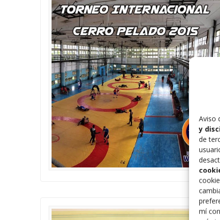
Aviso 
y dis
de ter
usuari
desact
cooki
cookie
cambia
prefer
mí con