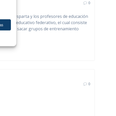
0
el Club Esparta y los profesores de educación
royecto educativo federativo, el cual consiste
as
ón física y sacar grupos de entrenamiento
0