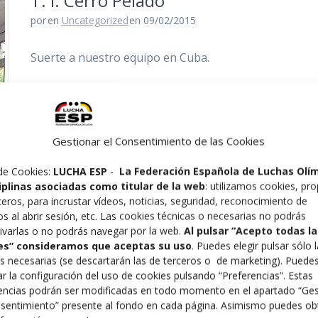
T. I. Cerro Pelado
por
en
Uncategorized
en 09/02/2015
Suerte a nuestro equipo en Cuba.
Gestionar el Consentimiento de las Cookies
de Cookies:
LUCHA ESP
-
La Federación Española de Luchas Olí
ciplinas asociadas como titular de la web
: utilizamos cookies, pro
ceros, para incrustar vídeos, noticias, seguridad, reconocimiento de
os al abrir sesión, etc. Las cookies técnicas o necesarias no podrás
ivarlas o no podrás navegar por la web.
Al pulsar “Acepto todas la
es” consideramos que aceptas su uso
. Puedes elegir pulsar sólo 
s necesarias (se descartarán las de terceros o de marketing). Puede
r la configuración del uso de cookies pulsando “Preferencias”. Estas
encias podrán ser modificadas en todo momento en el apartado “Ges
Proyecto Educativo Federación Cant
sentimiento” presente al fondo en cada página. Asimismo puedes ob